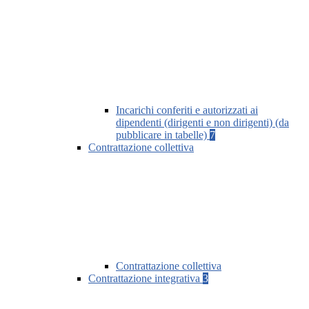
Incarichi conferiti e autorizzati ai
dipendenti (dirigenti e non dirigenti) (da
pubblicare in tabelle)
7
Contrattazione collettiva
Contrattazione collettiva
Contrattazione integrativa
3