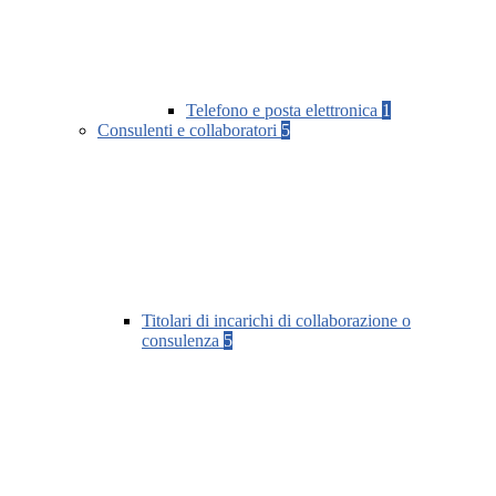
Telefono e posta elettronica
1
Consulenti e collaboratori
5
Titolari di incarichi di collaborazione o
consulenza
5