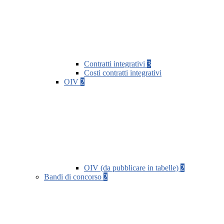
Contratti integrativi
3
Costi contratti integrativi
OIV
2
OIV (da pubblicare in tabelle)
2
Bandi di concorso
2