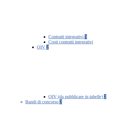
Contratti integrativi
3
Costi contratti integrativi
OIV
2
OIV (da pubblicare in tabelle)
2
Bandi di concorso
2