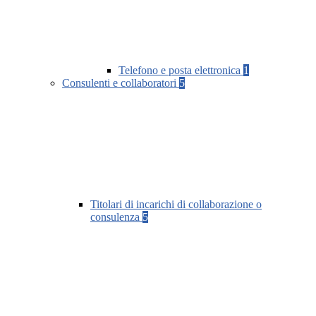
Telefono e posta elettronica
1
Consulenti e collaboratori
5
Titolari di incarichi di collaborazione o
consulenza
5