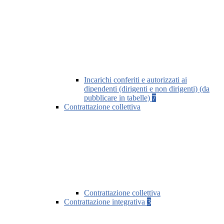
Incarichi conferiti e autorizzati ai
dipendenti (dirigenti e non dirigenti) (da
pubblicare in tabelle)
7
Contrattazione collettiva
Contrattazione collettiva
Contrattazione integrativa
3