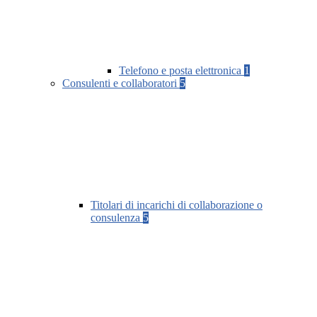
Telefono e posta elettronica
1
Consulenti e collaboratori
5
Titolari di incarichi di collaborazione o
consulenza
5