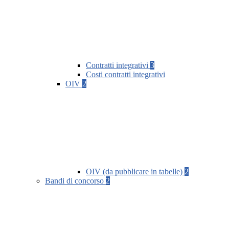
Contratti integrativi
3
Costi contratti integrativi
OIV
2
OIV (da pubblicare in tabelle)
2
Bandi di concorso
2