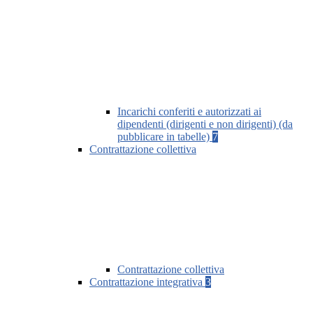
Incarichi conferiti e autorizzati ai
dipendenti (dirigenti e non dirigenti) (da
pubblicare in tabelle)
7
Contrattazione collettiva
Contrattazione collettiva
Contrattazione integrativa
3