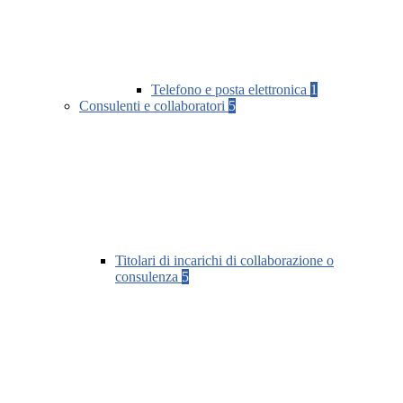
Telefono e posta elettronica
1
Consulenti e collaboratori
5
Titolari di incarichi di collaborazione o
consulenza
5