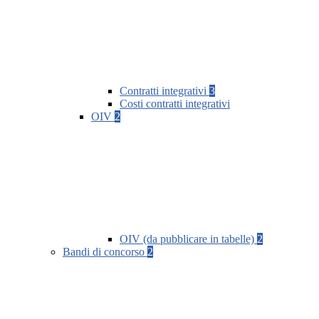
Contratti integrativi
3
Costi contratti integrativi
OIV
2
OIV (da pubblicare in tabelle)
2
Bandi di concorso
2