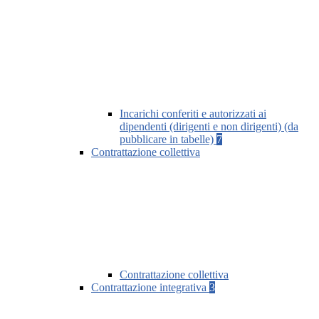
Incarichi conferiti e autorizzati ai
dipendenti (dirigenti e non dirigenti) (da
pubblicare in tabelle)
7
Contrattazione collettiva
Contrattazione collettiva
Contrattazione integrativa
3