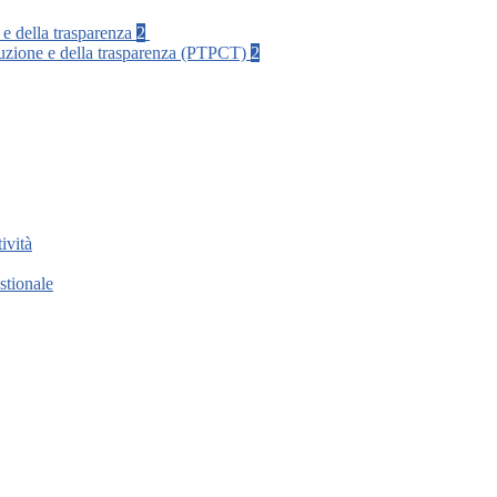
 e della trasparenza
2
rruzione e della trasparenza (PTPCT)
2
ività
stionale