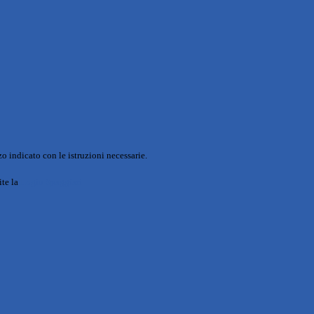
o indicato con le istruzioni necessarie.
ite la
Login Spaggiari