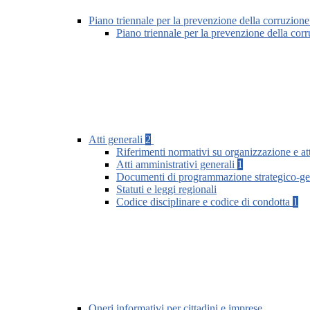
Piano triennale per la prevenzione della corruzione
Piano triennale per la prevenzione della co
Atti generali
2
Riferimenti normativi su organizzazione e att
Atti amministrativi generali
1
Documenti di programmazione strategico-ge
Statuti e leggi regionali
Codice disciplinare e codice di condotta
1
Oneri informativi per cittadini e imprese