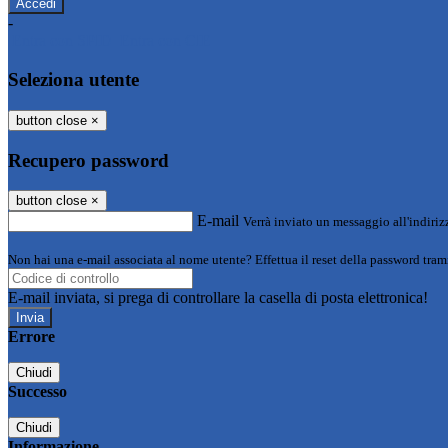
-
Entra con SPID
Entra con CIE
Seleziona utente
button close
×
Recupero password
button close
×
E-mail
Verrà inviato un messaggio all'indirizz
Non hai una e-mail associata al nome utente? Effettua il reset della password tram
E-mail inviata, si prega di controllare la casella di posta elettronica!
Errore
Chiudi
Successo
Chiudi
Informazione