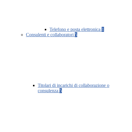
Telefono e posta elettronica
1
Consulenti e collaboratori
5
Titolari di incarichi di collaborazione o
consulenza
5