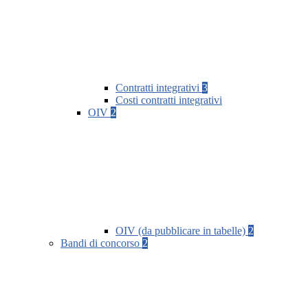
Contratti integrativi
3
Costi contratti integrativi
OIV
2
OIV (da pubblicare in tabelle)
2
Bandi di concorso
2