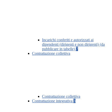
Incarichi conferiti e autorizzati ai
dipendenti (dirigenti e non dirigenti) (da
pubblicare in tabelle)
7
Contrattazione collettiva
Contrattazione collettiva
Contrattazione integrativa
3