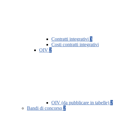
Contratti integrativi
3
Costi contratti integrativi
OIV
2
OIV (da pubblicare in tabelle)
2
Bandi di concorso
2