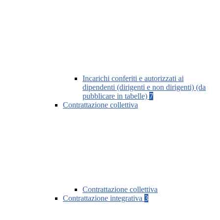
Incarichi conferiti e autorizzati ai
dipendenti (dirigenti e non dirigenti) (da
pubblicare in tabelle)
7
Contrattazione collettiva
Contrattazione collettiva
Contrattazione integrativa
3