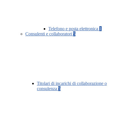
Telefono e posta elettronica
1
Consulenti e collaboratori
5
Titolari di incarichi di collaborazione o
consulenza
5