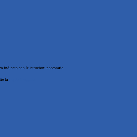
o indicato con le istruzioni necessarie.
ite la
Login Spaggiari