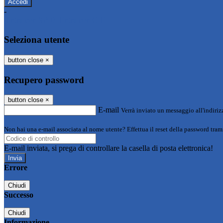
-
Entra con SPID
Entra con CIE
Seleziona utente
button close
×
Recupero password
button close
×
E-mail
Verrà inviato un messaggio all'indirizz
Non hai una e-mail associata al nome utente? Effettua il reset della password tram
E-mail inviata, si prega di controllare la casella di posta elettronica!
Errore
Chiudi
Successo
Chiudi
Informazione