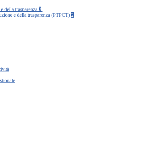
 e della trasparenza
2
rruzione e della trasparenza (PTPCT)
2
ività
stionale