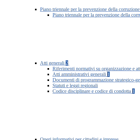
Piano triennale per la prevenzione della corruzione
Piano triennale per la prevenzione della co
Atti generali
2
Riferimenti normativi su organizzazione e att
Atti amministrativi generali
1
Documenti di programmazione strategico-ge
Statuti e leggi regionali
Codice disciplinare e codice di condotta
1
Oneri informativi per cittadini e imprese