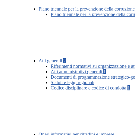
Piano triennale per la prevenzione della corruzione
Piano triennale per la prevenzione della co
Atti generali
2
Riferimenti normativi su organizzazione e att
Atti amministrativi generali
1
Documenti di programmazione strategico-ge
Statuti e leggi regionali
Codice disciplinare e codice di condotta
1
Oneri informativi per cittadini e imprese