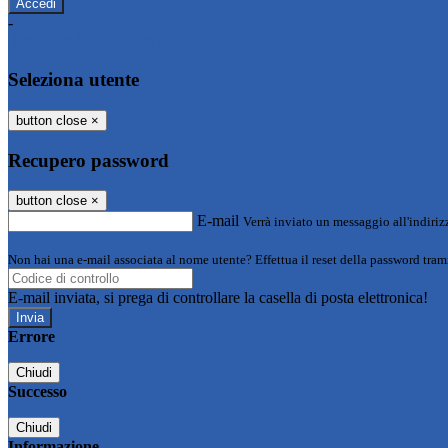
-
Entra con SPID
Entra con CIE
Seleziona utente
button close
×
Recupero password
button close
×
E-mail
Verrà inviato un messaggio all'indirizz
Non hai una e-mail associata al nome utente? Effettua il reset della password tram
E-mail inviata, si prega di controllare la casella di posta elettronica!
Errore
Chiudi
Successo
Chiudi
Informazione