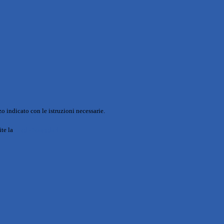
o indicato con le istruzioni necessarie.
ite la
Login Spaggiari