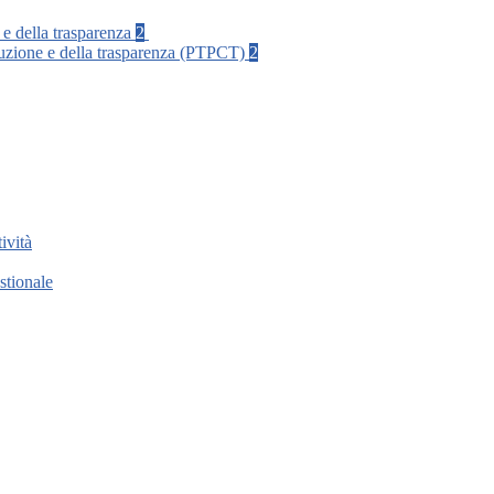
 e della trasparenza
2
rruzione e della trasparenza (PTPCT)
2
ività
stionale