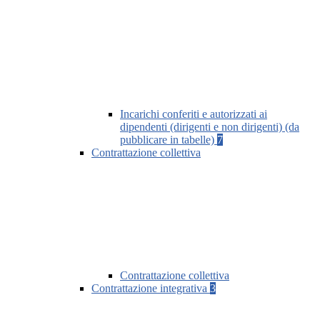
Incarichi conferiti e autorizzati ai
dipendenti (dirigenti e non dirigenti) (da
pubblicare in tabelle)
7
Contrattazione collettiva
Contrattazione collettiva
Contrattazione integrativa
3