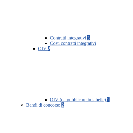
Contratti integrativi
3
Costi contratti integrativi
OIV
2
OIV (da pubblicare in tabelle)
2
Bandi di concorso
2