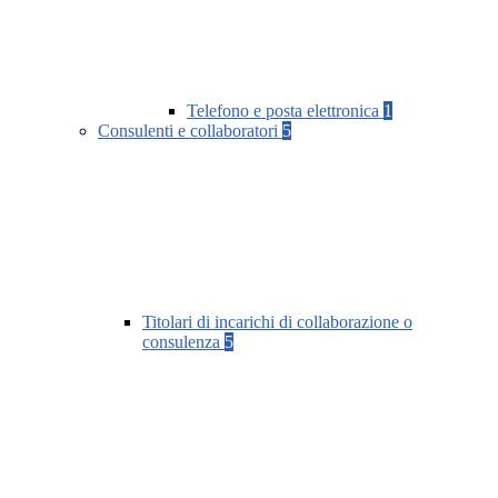
Telefono e posta elettronica
1
Consulenti e collaboratori
5
Titolari di incarichi di collaborazione o
consulenza
5