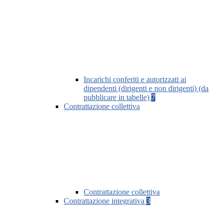
Incarichi conferiti e autorizzati ai
dipendenti (dirigenti e non dirigenti) (da
pubblicare in tabelle)
7
Contrattazione collettiva
Contrattazione collettiva
Contrattazione integrativa
3