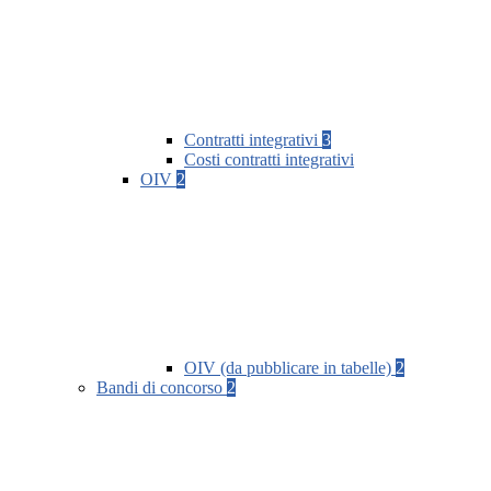
Contratti integrativi
3
Costi contratti integrativi
OIV
2
OIV (da pubblicare in tabelle)
2
Bandi di concorso
2