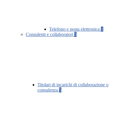
Telefono e posta elettronica
1
Consulenti e collaboratori
5
Titolari di incarichi di collaborazione o
consulenza
5