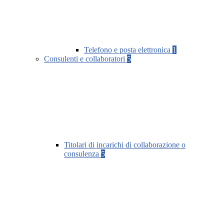
Telefono e posta elettronica
1
Consulenti e collaboratori
5
Titolari di incarichi di collaborazione o
consulenza
5