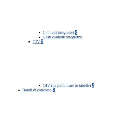
Contratti integrativi
3
Costi contratti integrativi
OIV
2
OIV (da pubblicare in tabelle)
2
Bandi di concorso
2