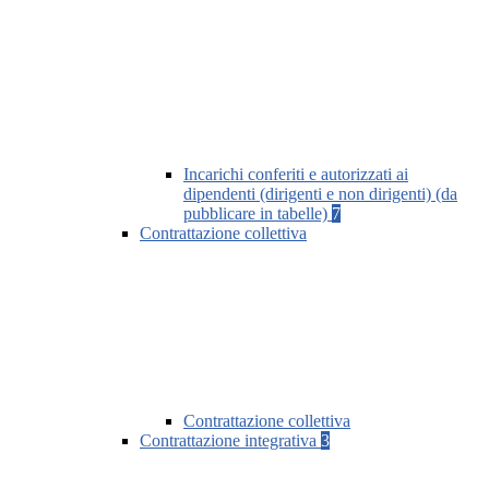
Incarichi conferiti e autorizzati ai
dipendenti (dirigenti e non dirigenti) (da
pubblicare in tabelle)
7
Contrattazione collettiva
Contrattazione collettiva
Contrattazione integrativa
3