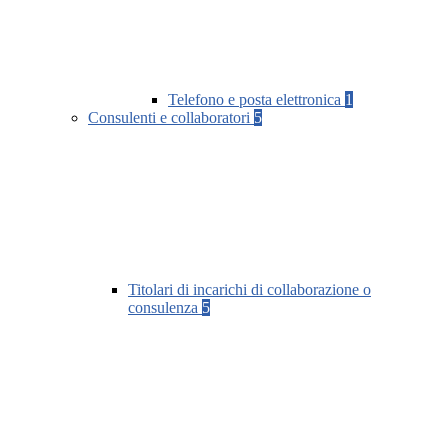
Telefono e posta elettronica
1
Consulenti e collaboratori
5
Titolari di incarichi di collaborazione o
consulenza
5