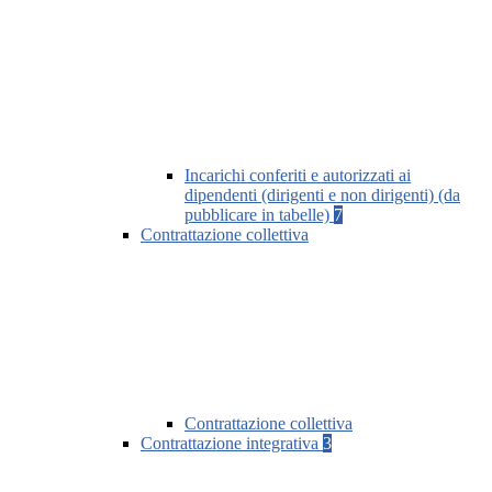
Incarichi conferiti e autorizzati ai
dipendenti (dirigenti e non dirigenti) (da
pubblicare in tabelle)
7
Contrattazione collettiva
Contrattazione collettiva
Contrattazione integrativa
3