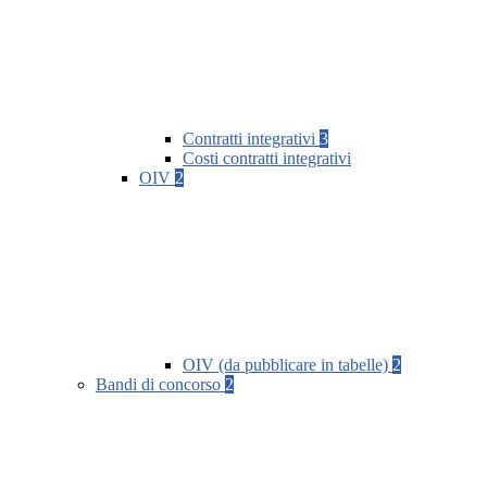
Contratti integrativi
3
Costi contratti integrativi
OIV
2
OIV (da pubblicare in tabelle)
2
Bandi di concorso
2