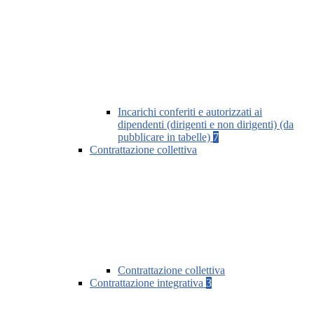
Incarichi conferiti e autorizzati ai
dipendenti (dirigenti e non dirigenti) (da
pubblicare in tabelle)
7
Contrattazione collettiva
Contrattazione collettiva
Contrattazione integrativa
3