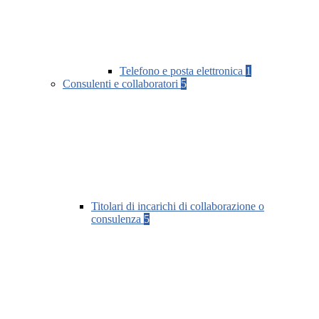
Telefono e posta elettronica
1
Consulenti e collaboratori
5
Titolari di incarichi di collaborazione o
consulenza
5