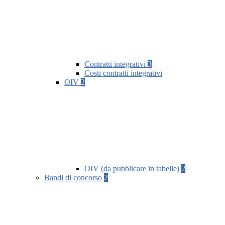
Contratti integrativi
3
Costi contratti integrativi
OIV
2
OIV (da pubblicare in tabelle)
2
Bandi di concorso
2