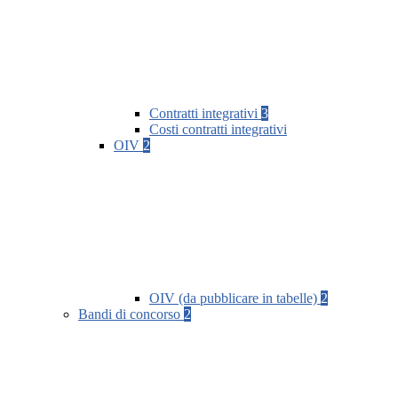
Contratti integrativi
3
Costi contratti integrativi
OIV
2
OIV (da pubblicare in tabelle)
2
Bandi di concorso
2