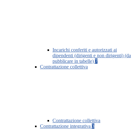
Incarichi conferiti e autorizzati ai
dipendenti (dirigenti e non dirigenti) (da
pubblicare in tabelle)
7
Contrattazione collettiva
Contrattazione collettiva
Contrattazione integrativa
3