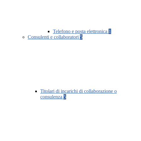
Telefono e posta elettronica
1
Consulenti e collaboratori
5
Titolari di incarichi di collaborazione o
consulenza
5