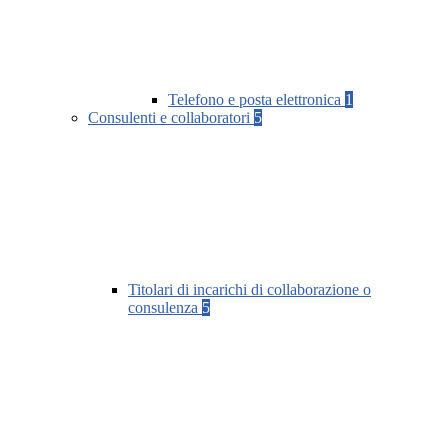
Telefono e posta elettronica
1
Consulenti e collaboratori
5
Titolari di incarichi di collaborazione o
consulenza
5