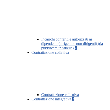
Incarichi conferiti e autorizzati ai
dipendenti (dirigenti e non dirigenti) (da
pubblicare in tabelle)
7
Contrattazione collettiva
Contrattazione collettiva
Contrattazione integrativa
3