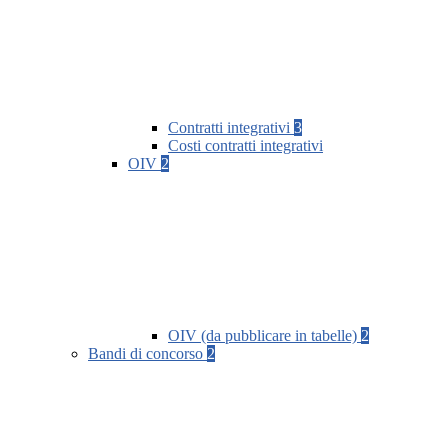
Contratti integrativi
3
Costi contratti integrativi
OIV
2
OIV (da pubblicare in tabelle)
2
Bandi di concorso
2