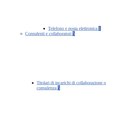
Telefono e posta elettronica
1
Consulenti e collaboratori
5
Titolari di incarichi di collaborazione o
consulenza
5