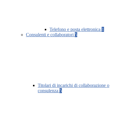
Telefono e posta elettronica
1
Consulenti e collaboratori
5
Titolari di incarichi di collaborazione o
consulenza
5