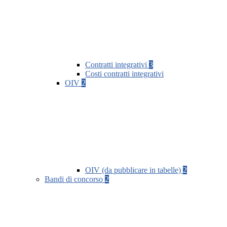
Contratti integrativi
3
Costi contratti integrativi
OIV
2
OIV (da pubblicare in tabelle)
2
Bandi di concorso
2