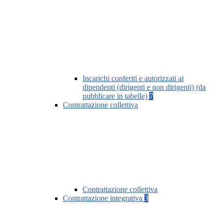
Incarichi conferiti e autorizzati ai
dipendenti (dirigenti e non dirigenti) (da
pubblicare in tabelle)
7
Contrattazione collettiva
Contrattazione collettiva
Contrattazione integrativa
3