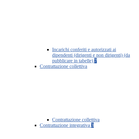
Incarichi conferiti e autorizzati ai
dipendenti (dirigenti e non dirigenti) (da
pubblicare in tabelle)
7
Contrattazione collettiva
Contrattazione collettiva
Contrattazione integrativa
3