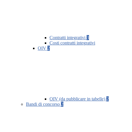
Contratti integrativi
3
Costi contratti integrativi
OIV
2
OIV (da pubblicare in tabelle)
2
Bandi di concorso
2