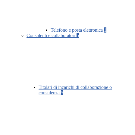
Telefono e posta elettronica
1
Consulenti e collaboratori
5
Titolari di incarichi di collaborazione o
consulenza
5