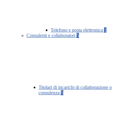
Telefono e posta elettronica
1
Consulenti e collaboratori
5
Titolari di incarichi di collaborazione o
consulenza
5