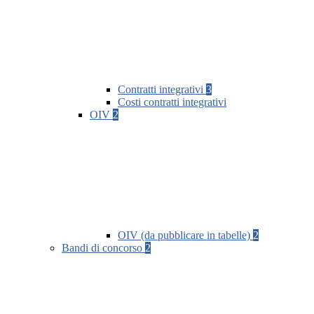
Contratti integrativi
3
Costi contratti integrativi
OIV
2
OIV (da pubblicare in tabelle)
2
Bandi di concorso
2