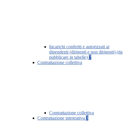
Incarichi conferiti e autorizzati ai
dipendenti (dirigenti e non dirigenti) (da
pubblicare in tabelle)
7
Contrattazione collettiva
Contrattazione collettiva
Contrattazione integrativa
3