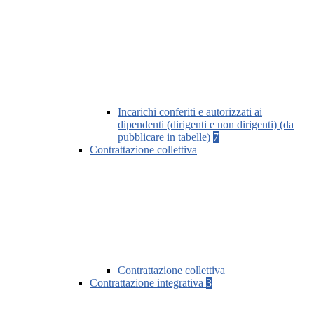
Incarichi conferiti e autorizzati ai
dipendenti (dirigenti e non dirigenti) (da
pubblicare in tabelle)
7
Contrattazione collettiva
Contrattazione collettiva
Contrattazione integrativa
3