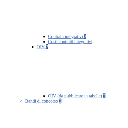
Contratti integrativi
3
Costi contratti integrativi
OIV
2
OIV (da pubblicare in tabelle)
2
Bandi di concorso
2