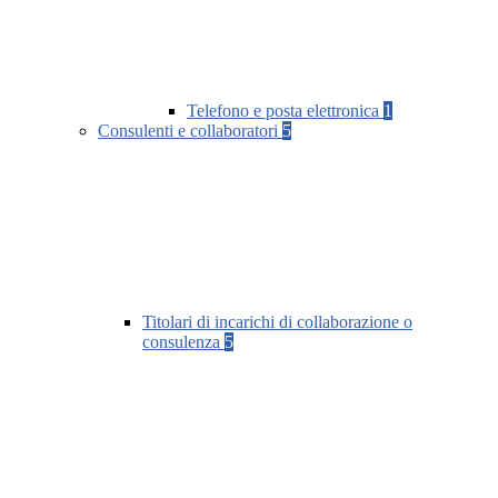
Telefono e posta elettronica
1
Consulenti e collaboratori
5
Titolari di incarichi di collaborazione o
consulenza
5