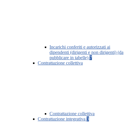
Incarichi conferiti e autorizzati ai
dipendenti (dirigenti e non dirigenti) (da
pubblicare in tabelle)
7
Contrattazione collettiva
Contrattazione collettiva
Contrattazione integrativa
3