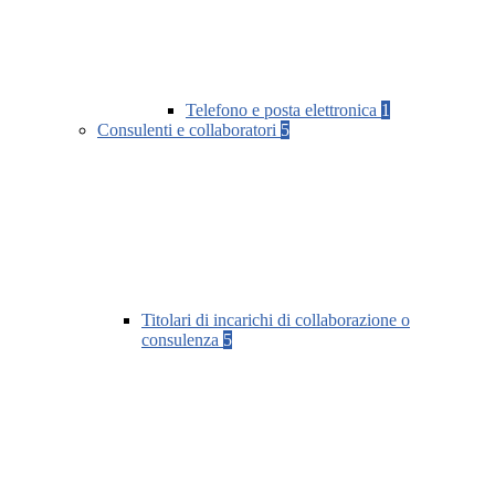
Telefono e posta elettronica
1
Consulenti e collaboratori
5
Titolari di incarichi di collaborazione o
consulenza
5