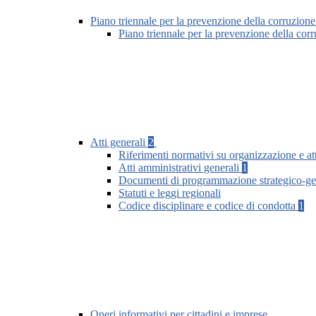
Piano triennale per la prevenzione della corruzione
Piano triennale per la prevenzione della co
Atti generali
2
Riferimenti normativi su organizzazione e att
Atti amministrativi generali
1
Documenti di programmazione strategico-ge
Statuti e leggi regionali
Codice disciplinare e codice di condotta
1
Oneri informativi per cittadini e imprese