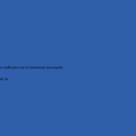
o indicato con le istruzioni necessarie.
ite la
Login Spaggiari