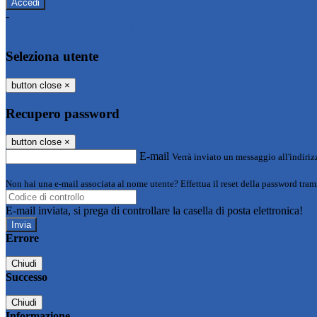
-
Entra con SPID
Entra con CIE
Seleziona utente
button close
×
Recupero password
button close
×
E-mail
Verrà inviato un messaggio all'indirizz
Non hai una e-mail associata al nome utente? Effettua il reset della password tram
E-mail inviata, si prega di controllare la casella di posta elettronica!
Errore
Chiudi
Successo
Chiudi
Informazione