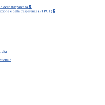
 e della trasparenza
2
rruzione e della trasparenza (PTPCT)
2
ività
stionale