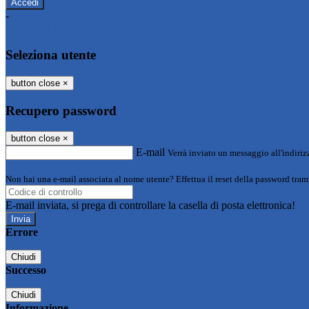
-
Entra con SPID
Entra con CIE
Seleziona utente
button close
×
Recupero password
button close
×
E-mail
Verrà inviato un messaggio all'indirizz
Non hai una e-mail associata al nome utente? Effettua il reset della password tram
E-mail inviata, si prega di controllare la casella di posta elettronica!
Errore
Chiudi
Successo
Chiudi
Informazione