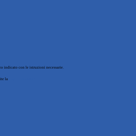
o indicato con le istruzioni necessarie.
ite la
Login Spaggiari