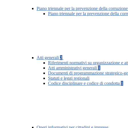
Piano triennale per la prevenzione della corruzione
Piano triennale per la prevenzione della co
Atti generali
2
Riferimenti normativi su organizzazione e att
Atti amministrativi generali
1
Documenti di programmazione strategico-ge
Statuti e leggi regionali
Codice disciplinare e codice di condotta
1
Oneri informativi per cittadini e imprese