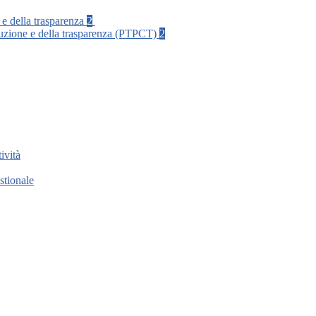
 e della trasparenza
2
rruzione e della trasparenza (PTPCT)
2
ività
stionale