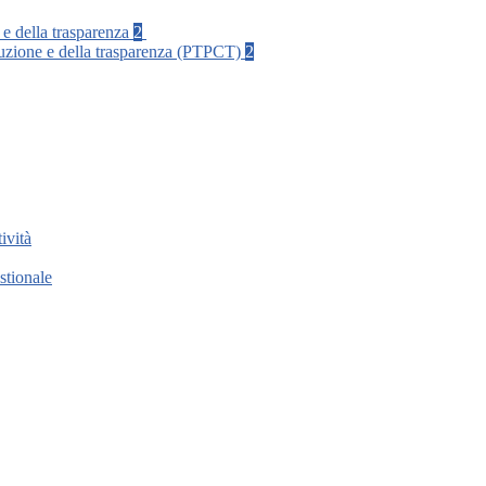
 e della trasparenza
2
rruzione e della trasparenza (PTPCT)
2
ività
stionale