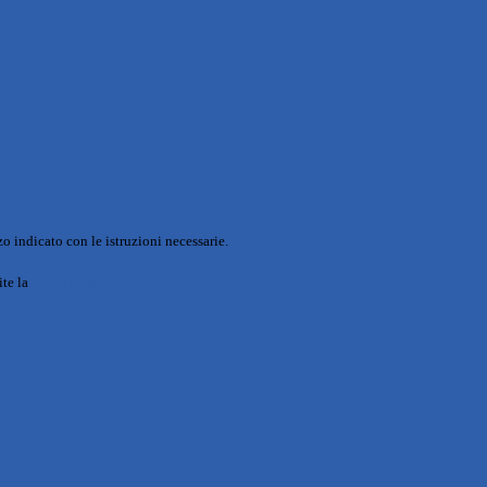
o indicato con le istruzioni necessarie.
ite la
Login Spaggiari