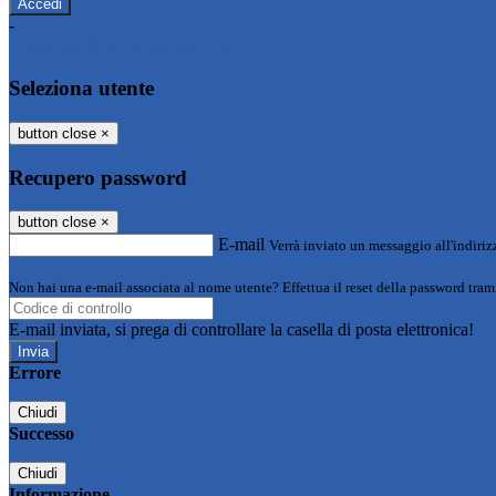
-
Entra con SPID
Entra con CIE
Seleziona utente
button close
×
Recupero password
button close
×
E-mail
Verrà inviato un messaggio all'indirizz
Non hai una e-mail associata al nome utente? Effettua il reset della password tram
E-mail inviata, si prega di controllare la casella di posta elettronica!
Errore
Chiudi
Successo
Chiudi
Informazione