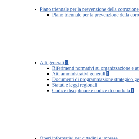
Piano triennale per la prevenzione della corruzione
Piano triennale per la prevenzione della co
Atti generali
2
Riferimenti normativi su organizzazione e att
Atti amministrativi generali
1
Documenti di programmazione strategico-ge
Statuti e leggi regionali
Codice disciplinare e codice di condotta
1
Oneri informativi per cittadini e imprese