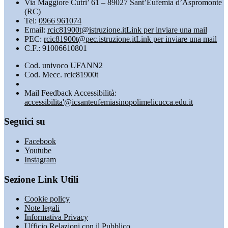
Via Maggiore Cutri’ 61 – 89027 Sant’Eufemia d’Aspromonte
(RC)
Tel:
0966 961074
Email:
rcic81900t@istruzione.it
Link per inviare una mail
PEC:
rcic81900t@pec.istruzione.it
Link per inviare una mail
C.F.: 91006610801
Cod. univoco UFANN2
Cod. Mecc. rcic81900t
Mail Feedback Accessibilità:
accessibilita'@icsanteufemiasinopolimelicucca.edu.it
Seguici su
Facebook
Youtube
Instagram
Sezione Link Utili
Cookie policy
Note legali
Informativa Privacy
Ufficio Relazioni con il Pubblico