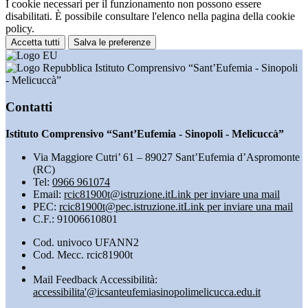
I cookie necessari per il funzionamento non possono essere
disabilitati. È possibile consultare l'elenco nella pagina della cookie
policy.
Accetta tutti
Salva le preferenze
Istituto Comprensivo “Sant’Eufemia - Sinopoli
- Melicuccà”
Contatti
Istituto Comprensivo “Sant’Eufemia - Sinopoli - Melicuccà”
Via Maggiore Cutri’ 61 – 89027 Sant’Eufemia d’Aspromonte
(RC)
Tel:
0966 961074
Email:
rcic81900t@istruzione.it
Link per inviare una mail
PEC:
rcic81900t@pec.istruzione.it
Link per inviare una mail
C.F.: 91006610801
Cod. univoco UFANN2
Cod. Mecc. rcic81900t
Mail Feedback Accessibilità:
accessibilita'@icsanteufemiasinopolimelicucca.edu.it