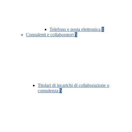
Telefono e posta elettronica
1
Consulenti e collaboratori
5
Titolari di incarichi di collaborazione o
consulenza
5