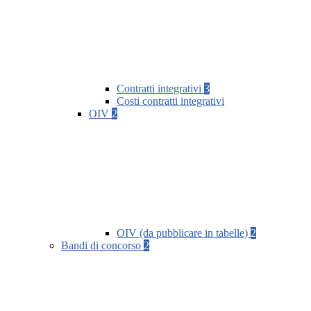
Contratti integrativi
3
Costi contratti integrativi
OIV
2
OIV (da pubblicare in tabelle)
2
Bandi di concorso
2