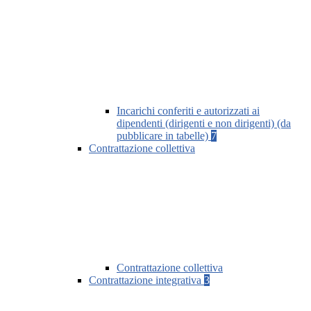
Incarichi conferiti e autorizzati ai
dipendenti (dirigenti e non dirigenti) (da
pubblicare in tabelle)
7
Contrattazione collettiva
Contrattazione collettiva
Contrattazione integrativa
3