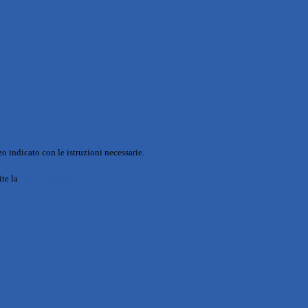
o indicato con le istruzioni necessarie.
ite la
Login Spaggiari