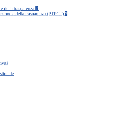
 e della trasparenza
2
rruzione e della trasparenza (PTPCT)
2
ività
stionale