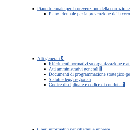
Piano triennale per la prevenzione della corruzione
Piano triennale per la prevenzione della co
Atti generali
2
Riferimenti normativi su organizzazione e att
Atti amministrativi generali
1
Documenti di programmazione strategico-ge
Statuti e leggi regionali
Codice disciplinare e codice di condotta
1
Oneri informativi per cittadini e imprese