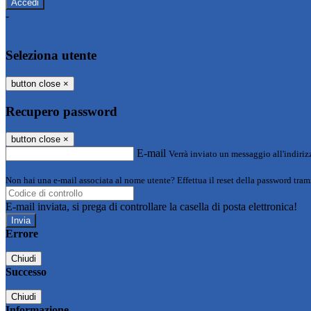
-
Entra con SPID
Entra con CIE
Seleziona utente
button close
×
Recupero password
button close
×
E-mail
Verrà inviato un messaggio all'indirizz
Non hai una e-mail associata al nome utente? Effettua il reset della password tram
E-mail inviata, si prega di controllare la casella di posta elettronica!
Errore
Chiudi
Successo
Chiudi
Informazione