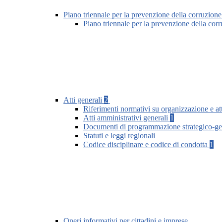
Piano triennale per la prevenzione della corruzione
Piano triennale per la prevenzione della co
Atti generali
2
Riferimenti normativi su organizzazione e att
Atti amministrativi generali
1
Documenti di programmazione strategico-ge
Statuti e leggi regionali
Codice disciplinare e codice di condotta
1
Oneri informativi per cittadini e imprese