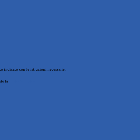
o indicato con le istruzioni necessarie.
ite la
Login Spaggiari