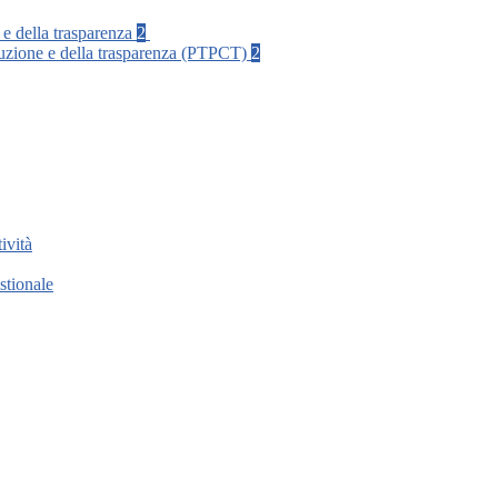
 e della trasparenza
2
rruzione e della trasparenza (PTPCT)
2
ività
stionale