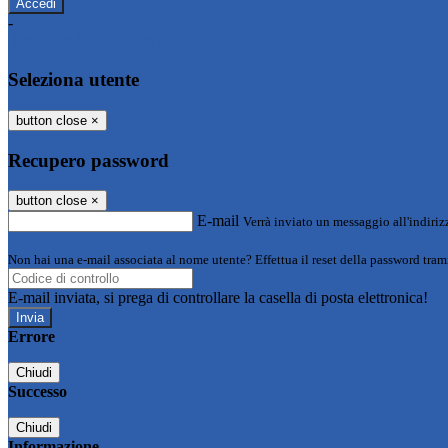
-
Entra con SPID
Entra con CIE
Seleziona utente
button close
×
Recupero password
button close
×
E-mail
Verrà inviato un messaggio all'indirizz
Non hai una e-mail associata al nome utente? Effettua il reset della password tram
E-mail inviata, si prega di controllare la casella di posta elettronica!
Errore
Chiudi
Successo
Chiudi
Informazione