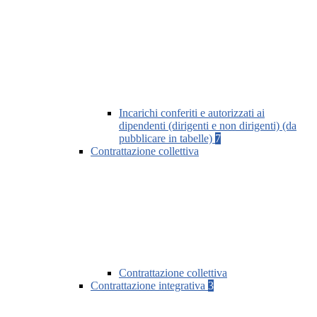
Incarichi conferiti e autorizzati ai
dipendenti (dirigenti e non dirigenti) (da
pubblicare in tabelle)
7
Contrattazione collettiva
Contrattazione collettiva
Contrattazione integrativa
3