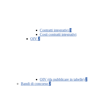
Contratti integrativi
3
Costi contratti integrativi
OIV
2
OIV (da pubblicare in tabelle)
2
Bandi di concorso
2