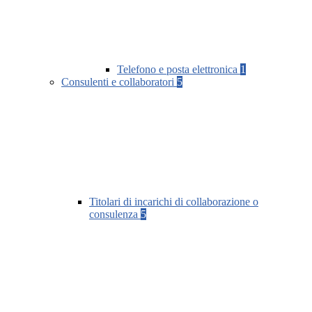
Telefono e posta elettronica
1
Consulenti e collaboratori
5
Titolari di incarichi di collaborazione o
consulenza
5