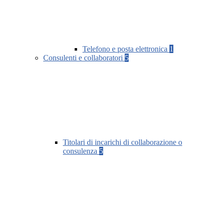
Telefono e posta elettronica
1
Consulenti e collaboratori
5
Titolari di incarichi di collaborazione o
consulenza
5