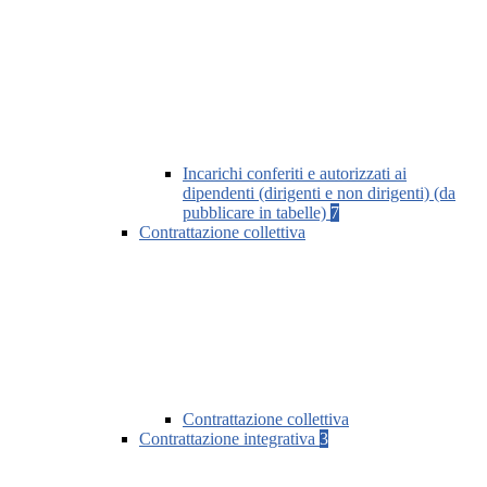
Incarichi conferiti e autorizzati ai
dipendenti (dirigenti e non dirigenti) (da
pubblicare in tabelle)
7
Contrattazione collettiva
Contrattazione collettiva
Contrattazione integrativa
3