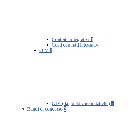
Contratti integrativi
3
Costi contratti integrativi
OIV
2
OIV (da pubblicare in tabelle)
2
Bandi di concorso
2