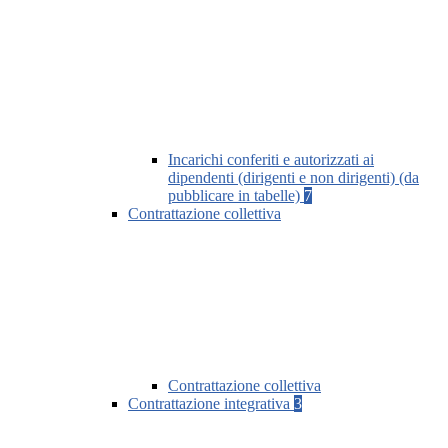
Incarichi conferiti e autorizzati ai
dipendenti (dirigenti e non dirigenti) (da
pubblicare in tabelle)
7
Contrattazione collettiva
Contrattazione collettiva
Contrattazione integrativa
3