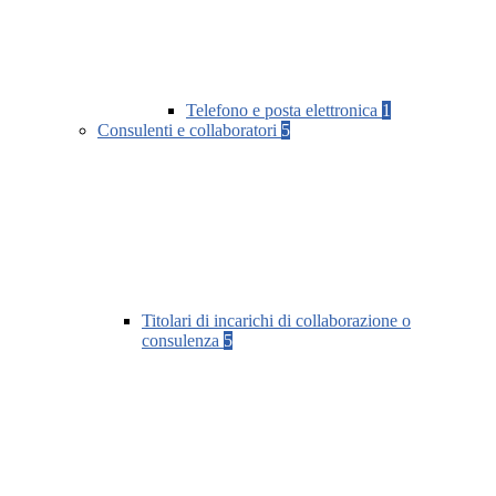
Telefono e posta elettronica
1
Consulenti e collaboratori
5
Titolari di incarichi di collaborazione o
consulenza
5