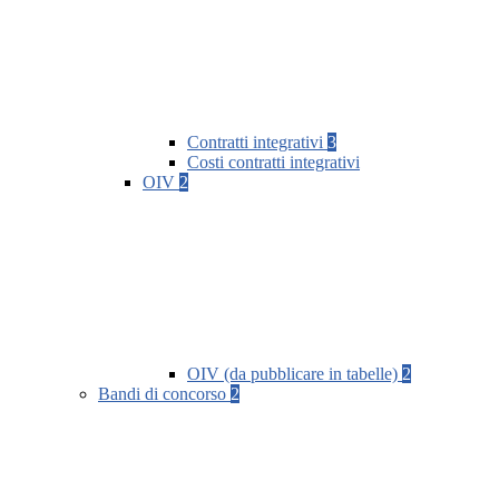
Contratti integrativi
3
Costi contratti integrativi
OIV
2
OIV (da pubblicare in tabelle)
2
Bandi di concorso
2