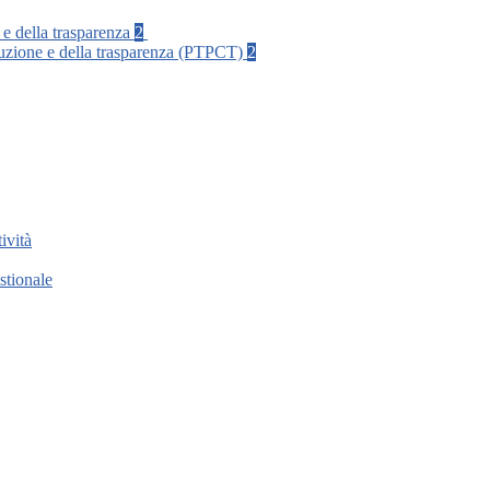
 e della trasparenza
2
rruzione e della trasparenza (PTPCT)
2
ività
stionale