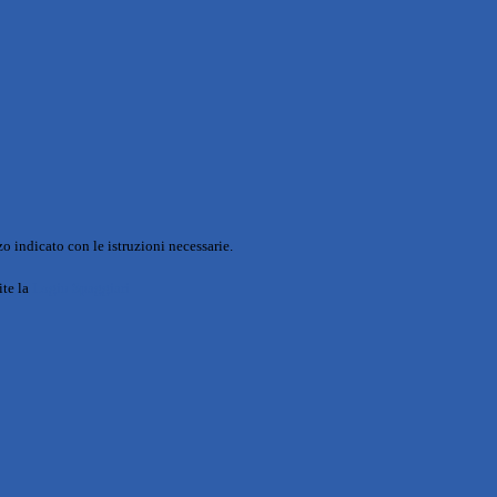
o indicato con le istruzioni necessarie.
ite la
Login Spaggiari