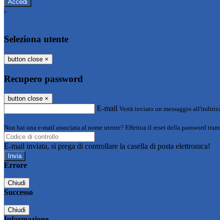
-
Entra con SPID
Entra con CIE
Seleziona utente
button close
×
Recupero password
button close
×
E-mail
Verrà inviato un messaggio all'indirizz
Non hai una e-mail associata al nome utente? Effettua il reset della password tram
E-mail inviata, si prega di controllare la casella di posta elettronica!
Errore
Chiudi
Successo
Chiudi
Informazione