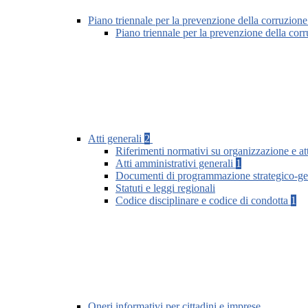
Piano triennale per la prevenzione della corruzione
Piano triennale per la prevenzione della co
Atti generali
2
Riferimenti normativi su organizzazione e att
Atti amministrativi generali
1
Documenti di programmazione strategico-ge
Statuti e leggi regionali
Codice disciplinare e codice di condotta
1
Oneri informativi per cittadini e imprese