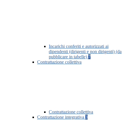
Incarichi conferiti e autorizzati ai
dipendenti (dirigenti e non dirigenti) (da
pubblicare in tabelle)
7
Contrattazione collettiva
Contrattazione collettiva
Contrattazione integrativa
3