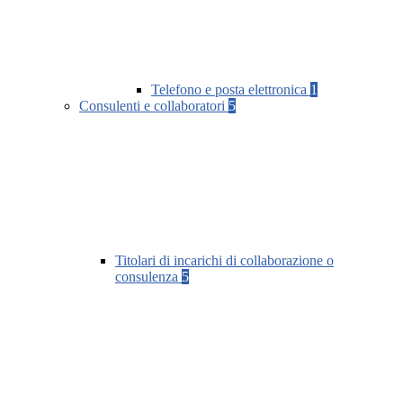
Telefono e posta elettronica
1
Consulenti e collaboratori
5
Titolari di incarichi di collaborazione o
consulenza
5