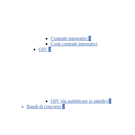
Contratti integrativi
3
Costi contratti integrativi
OIV
2
OIV (da pubblicare in tabelle)
2
Bandi di concorso
2