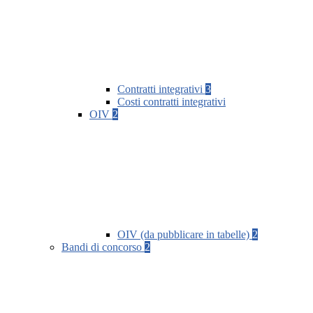
Contratti integrativi
3
Costi contratti integrativi
OIV
2
OIV (da pubblicare in tabelle)
2
Bandi di concorso
2