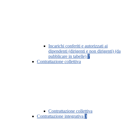
Incarichi conferiti e autorizzati ai
dipendenti (dirigenti e non dirigenti) (da
pubblicare in tabelle)
7
Contrattazione collettiva
Contrattazione collettiva
Contrattazione integrativa
3