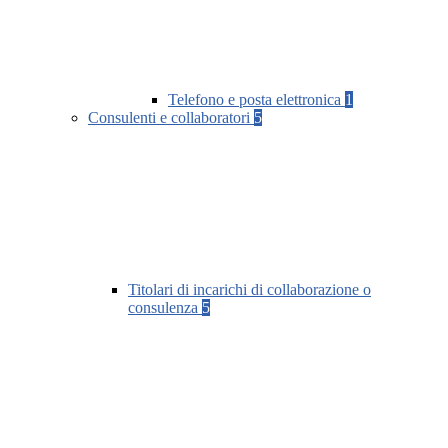
Telefono e posta elettronica
1
Consulenti e collaboratori
5
Titolari di incarichi di collaborazione o
consulenza
5