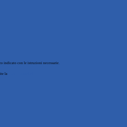
o indicato con le istruzioni necessarie.
ite la
Login Spaggiari