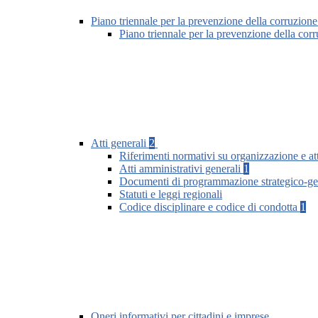
Piano triennale per la prevenzione della corruzione
Piano triennale per la prevenzione della co
Atti generali
2
Riferimenti normativi su organizzazione e att
Atti amministrativi generali
1
Documenti di programmazione strategico-ge
Statuti e leggi regionali
Codice disciplinare e codice di condotta
1
Oneri informativi per cittadini e imprese