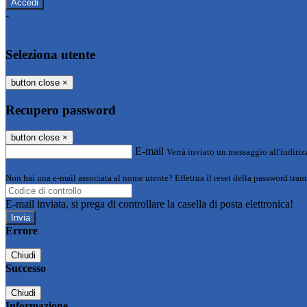
-
Entra con SPID
Entra con CIE
Seleziona utente
button close
×
Recupero password
button close
×
E-mail
Verrà inviato un messaggio all'indirizz
Non hai una e-mail associata al nome utente? Effettua il reset della password tram
E-mail inviata, si prega di controllare la casella di posta elettronica!
Errore
Chiudi
Successo
Chiudi
Informazione