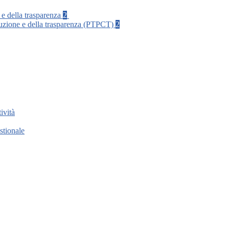
 e della trasparenza
2
rruzione e della trasparenza (PTPCT)
2
ività
stionale