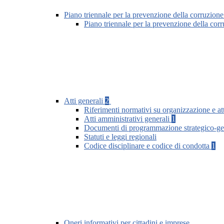
Piano triennale per la prevenzione della corruzione
Piano triennale per la prevenzione della co
Atti generali
2
Riferimenti normativi su organizzazione e att
Atti amministrativi generali
1
Documenti di programmazione strategico-ge
Statuti e leggi regionali
Codice disciplinare e codice di condotta
1
Oneri informativi per cittadini e imprese