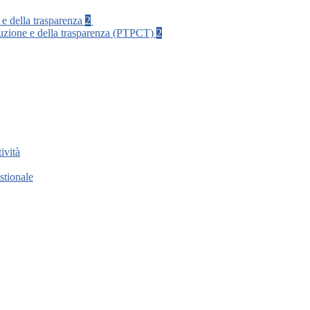
 e della trasparenza
2
rruzione e della trasparenza (PTPCT)
2
ività
stionale