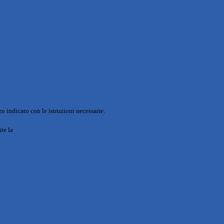
o indicato con le istruzioni necessarie.
ite la
Login Spaggiari