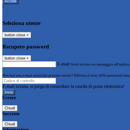
-
Entra con SPID
Entra con CIE
Seleziona utente
button close
×
Recupero password
button close
×
E-mail
Verrà inviato un messaggio all'indirizz
Non hai una e-mail associata al nome utente? Effettua il reset della password tram
E-mail inviata, si prega di controllare la casella di posta elettronica!
Errore
Chiudi
Successo
Chiudi
Informazione