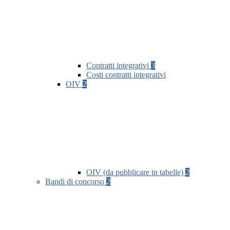
Contratti integrativi
3
Costi contratti integrativi
OIV
2
OIV (da pubblicare in tabelle)
2
Bandi di concorso
2