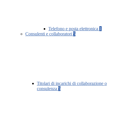
Telefono e posta elettronica
1
Consulenti e collaboratori
5
Titolari di incarichi di collaborazione o
consulenza
5