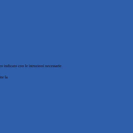
o indicato con le istruzioni necessarie.
ite la
Login Spaggiari