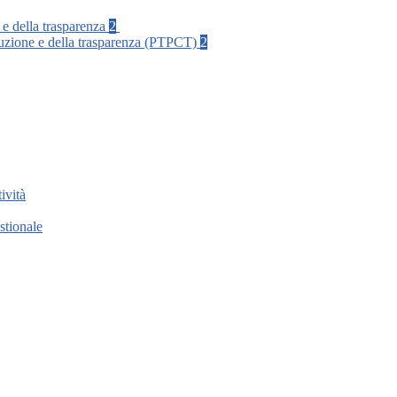
 e della trasparenza
2
rruzione e della trasparenza (PTPCT)
2
ività
stionale