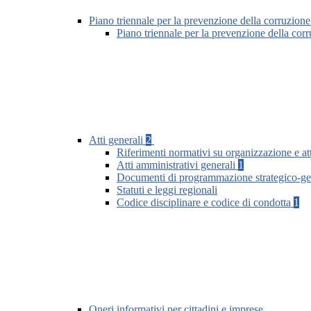
Piano triennale per la prevenzione della corruzione
Piano triennale per la prevenzione della co
Atti generali
2
Riferimenti normativi su organizzazione e att
Atti amministrativi generali
1
Documenti di programmazione strategico-ge
Statuti e leggi regionali
Codice disciplinare e codice di condotta
1
Oneri informativi per cittadini e imprese