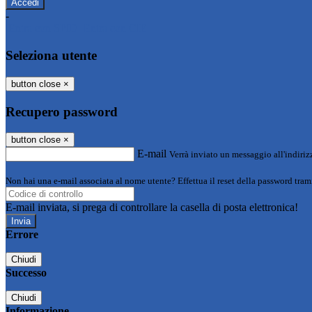
-
Entra con SPID
Entra con CIE
Seleziona utente
button close
×
Recupero password
button close
×
E-mail
Verrà inviato un messaggio all'indirizz
Non hai una e-mail associata al nome utente? Effettua il reset della password tram
E-mail inviata, si prega di controllare la casella di posta elettronica!
Errore
Chiudi
Successo
Chiudi
Informazione