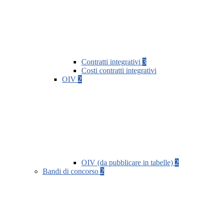
Contratti integrativi
3
Costi contratti integrativi
OIV
2
OIV (da pubblicare in tabelle)
2
Bandi di concorso
2