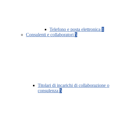
Telefono e posta elettronica
1
Consulenti e collaboratori
5
Titolari di incarichi di collaborazione o
consulenza
5