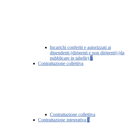
Incarichi conferiti e autorizzati ai
dipendenti (dirigenti e non dirigenti) (da
pubblicare in tabelle)
7
Contrattazione collettiva
Contrattazione collettiva
Contrattazione integrativa
3