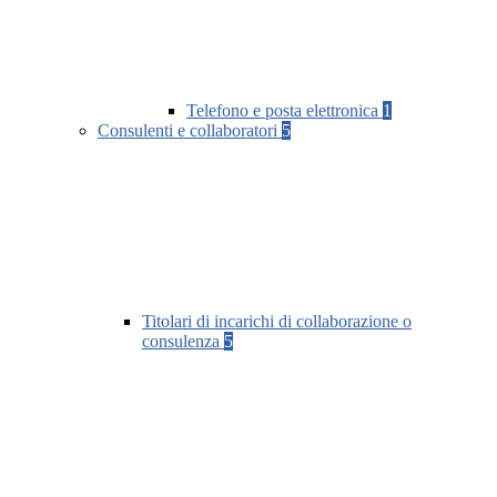
Telefono e posta elettronica
1
Consulenti e collaboratori
5
Titolari di incarichi di collaborazione o
consulenza
5