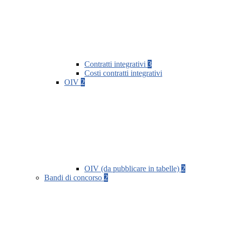
Contratti integrativi
3
Costi contratti integrativi
OIV
2
OIV (da pubblicare in tabelle)
2
Bandi di concorso
2