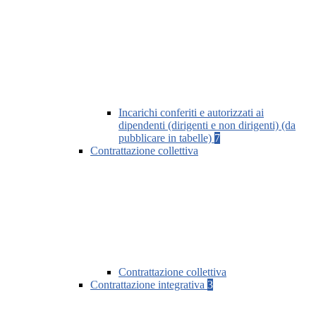
Incarichi conferiti e autorizzati ai
dipendenti (dirigenti e non dirigenti) (da
pubblicare in tabelle)
7
Contrattazione collettiva
Contrattazione collettiva
Contrattazione integrativa
3