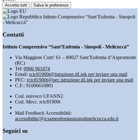
Accetta tutti
Salva le preferenze
Istituto Comprensivo “Sant’Eufemia - Sinopoli
- Melicuccà”
Contatti
Istituto Comprensivo “Sant’Eufemia - Sinopoli - Melicuccà”
Via Maggiore Cutri’ 61 – 89027 Sant’Eufemia d’Aspromonte
(RC)
Tel:
0966 961074
Email:
rcic81900t@istruzione.it
Link per inviare una mail
PEC:
rcic81900t@pec.istruzione.it
Link per inviare una mail
C.F.: 91006610801
Cod. univoco UFANN2
Cod. Mecc. rcic81900t
Mail Feedback Accessibilità:
accessibilita'@icsanteufemiasinopolimelicucca.edu.it
Seguici su