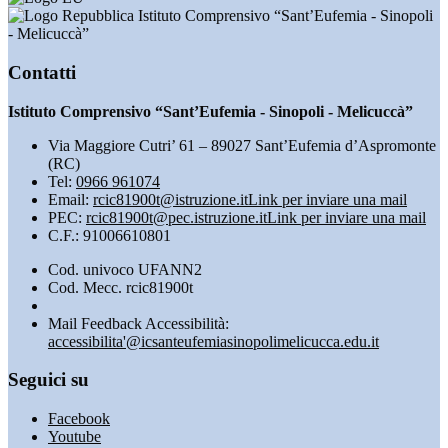
Istituto Comprensivo “Sant’Eufemia - Sinopoli
- Melicuccà”
Contatti
Istituto Comprensivo “Sant’Eufemia - Sinopoli - Melicuccà”
Via Maggiore Cutri’ 61 – 89027 Sant’Eufemia d’Aspromonte
(RC)
Tel:
0966 961074
Email:
rcic81900t@istruzione.it
Link per inviare una mail
PEC:
rcic81900t@pec.istruzione.it
Link per inviare una mail
C.F.: 91006610801
Cod. univoco UFANN2
Cod. Mecc. rcic81900t
Mail Feedback Accessibilità:
accessibilita'@icsanteufemiasinopolimelicucca.edu.it
Seguici su
Facebook
Youtube