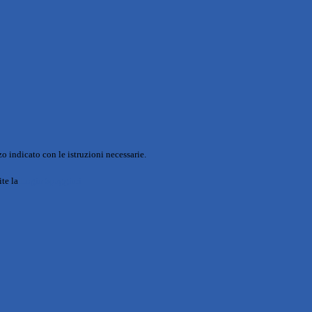
o indicato con le istruzioni necessarie.
ite la
Login Spaggiari