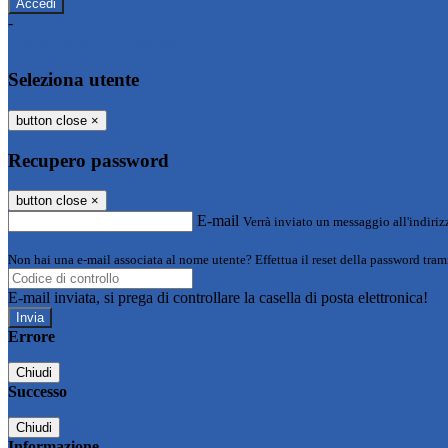
-
Entra con SPID
Entra con CIE
Seleziona utente
button close
×
Recupero password
button close
×
E-mail
Verrà inviato un messaggio all'indirizz
Non hai una e-mail associata al nome utente? Effettua il reset della password tram
E-mail inviata, si prega di controllare la casella di posta elettronica!
Errore
Chiudi
Successo
Chiudi
Informazione