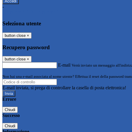
-
Entra con SPID
Entra con CIE
Seleziona utente
button close
×
Recupero password
button close
×
E-mail
Verrà inviato un messaggio all'indirizz
Non hai una e-mail associata al nome utente? Effettua il reset della password tram
E-mail inviata, si prega di controllare la casella di posta elettronica!
Errore
Chiudi
Successo
Chiudi
Informazione