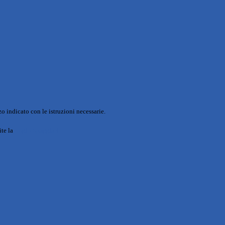
o indicato con le istruzioni necessarie.
ite la
Login Spaggiari