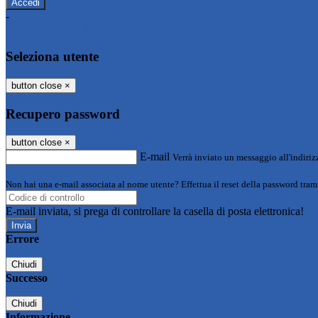
-
Entra con SPID
Entra con CIE
Seleziona utente
button close
×
Recupero password
button close
×
E-mail
Verrà inviato un messaggio all'indirizz
Non hai una e-mail associata al nome utente? Effettua il reset della password tram
E-mail inviata, si prega di controllare la casella di posta elettronica!
Errore
Chiudi
Successo
Chiudi
Informazione