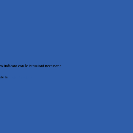
o indicato con le istruzioni necessarie.
ite la
Login Spaggiari