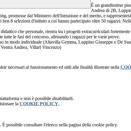
È un grandissimo pi
Andrea di 2B, Luppino
, promosse dal Ministero dell'Istruzione e del merito, e rappresenterà
i ben 8 selezioni d'istituto a cui hanno partecipato oltre 50 ragazzi. Nell
didattico che personale, rientra tra i progetti extracurriculari fortemente
tutte le fasi del concorso, allenando i ragazzi per le varie prove.
orso in modo individuale (Altavilla Gemma, Luppino Giuseppe e De Sua L
Ventra Andrea, Villari Vincenzo)
kie necessari al funzionamento ed utili alle finalità illustrate nella
COO
attaforma e non è possibile disabilitarli.
isionare la
COOKIE POLICY
.
 È possibile consultare l'elenco nella pagina della cookie policy.