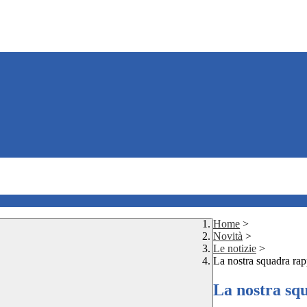
Home
>
Novità
>
Le notizie
>
La nostra squadra rap
La nostra sq