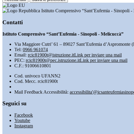
Istituto Comprensivo “Sant’Eufemia - Sinopoli -
Contatti
Istituto Comprensivo “Sant’Eufemia - Sinopoli - Melicuccà”
Via Maggiore Cutri’ 61 – 89027 Sant’Eufemia d’Aspromonte 
Tel:
0966 961074
Email:
rcic81900t@istruzione.it
Link per inviare una mail
PEC:
rcic81900t@pec.istruzione.it
Link per inviare una mail
C.F.: 91006610801
Cod. univoco UFANN2
Cod. Mecc. rcic81900t
Mail Feedback Accessibilità:
accessibilita'@icsanteufemiasinop
Seguici su
Facebook
Youtube
Instagram