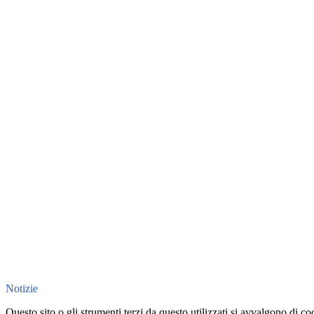
Notizie
Questo sito o gli strumenti terzi da questo utilizzati si avvalgono di coo