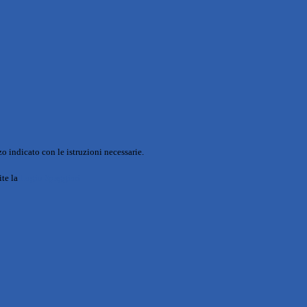
o indicato con le istruzioni necessarie.
ite la
Login Spaggiari