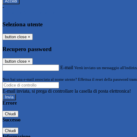
-
Entra con SPID
Entra con CIE
Seleziona utente
button close
×
Recupero password
button close
×
E-mail
Verrà inviato un messaggio all'indirizz
Non hai una e-mail associata al nome utente? Effettua il reset della password tram
E-mail inviata, si prega di controllare la casella di posta elettronica!
Errore
Chiudi
Successo
Chiudi
Informazione