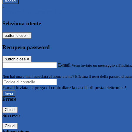
-
Entra con SPID
Entra con CIE
Seleziona utente
button close
×
Recupero password
button close
×
E-mail
Verrà inviato un messaggio all'indirizz
Non hai una e-mail associata al nome utente? Effettua il reset della password tram
E-mail inviata, si prega di controllare la casella di posta elettronica!
Errore
Chiudi
Successo
Chiudi
Informazione