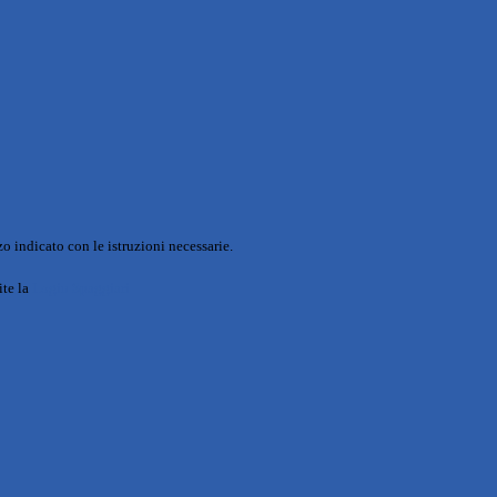
o indicato con le istruzioni necessarie.
ite la
Login Spaggiari