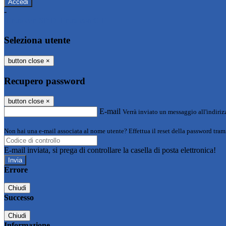
-
Entra con SPID
Entra con CIE
Seleziona utente
button close
×
Recupero password
button close
×
E-mail
Verrà inviato un messaggio all'indirizz
Non hai una e-mail associata al nome utente? Effettua il reset della password tram
E-mail inviata, si prega di controllare la casella di posta elettronica!
Errore
Chiudi
Successo
Chiudi
Informazione