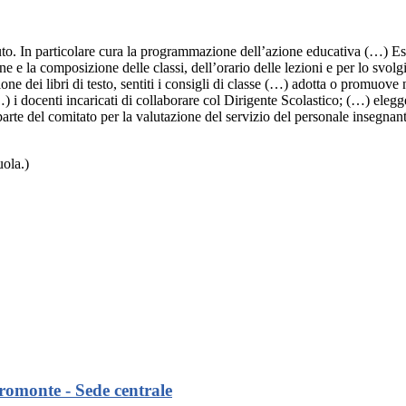
uto. In particolare cura la programmazione dell’azione educativa (…) Ess
 e la composizione delle classi, dell’orario delle lezioni e per lo svolg
e dei libri di testo, sentiti i consigli di classe (…) adotta o promuove
 docenti incaricati di collaborare col Dirigente Scolastico; (…) elegge 
arte del comitato per la valutazione del servizio del personale insegnant
uola.)
omonte - Sede centrale