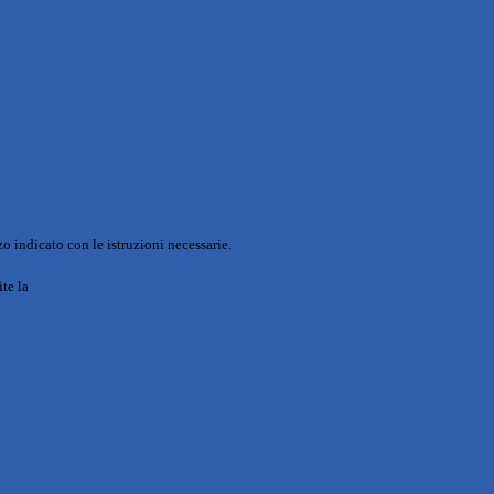
o indicato con le istruzioni necessarie.
ite la
Login Spaggiari