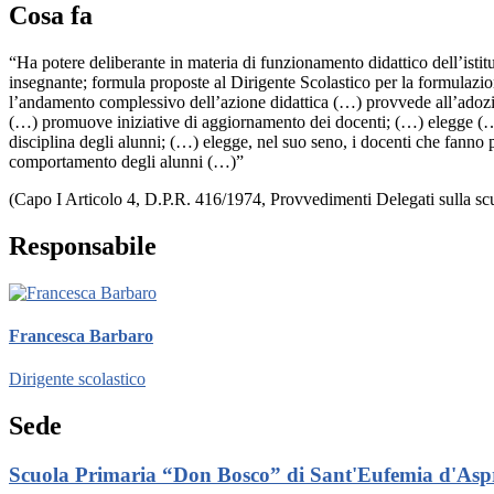
Cosa fa
“Ha potere deliberante in materia di funzionamento didattico dell’istit
insegnante; formula proposte al Dirigente Scolastico per la formulazione
l’andamento complessivo dell’azione didattica (…) provvede all’adozion
(…) promuove iniziative di aggiornamento dei docenti; (…) elegge (…) i
disciplina degli alunni; (…) elegge, nel suo seno, i docenti che fanno p
comportamento degli alunni (…)”
(Capo I Articolo 4, D.P.R. 416/1974, Provvedimenti Delegati sulla sc
Responsabile
Francesca Barbaro
Dirigente scolastico
Sede
Scuola Primaria “Don Bosco” di Sant'Eufemia d'Aspr